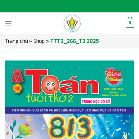
Skip
to
content
0
Trang chủ
»
Shop
»
TTT2_266_T3.2025