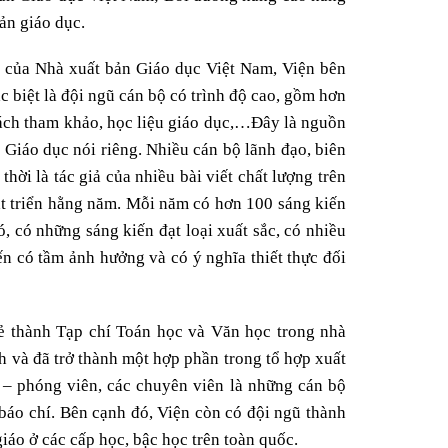
ản giáo dục.
n của Nhà xuất bản Giáo dục Việt Nam, Viện bên
 biệt là đội ngũ cán bộ có trình độ cao, gồm hơn
, sách tham khảo, học liệu giáo dục,…Đây là nguồn
 Giáo dục nói riêng. Nhiều cán bộ lãnh đạo, biên
thời là tác giả của nhiều bài viết chất lượng trên
át triển hằng năm. Mỗi năm có hơn 100 sáng kiến
 có những sáng kiến đạt loại xuất sắc, có nhiều
n có tầm ảnh hưởng và có ý nghĩa thiết thực đối
rẻ thành Tạp chí Toán học và Văn học trong nhà
h và đã trở thành một hợp phần trong tổ hợp xuất
 – phóng viên, các chuyên viên là những cán bộ
 báo chí. Bên cạnh đó, Viện còn có đội ngũ thành
giáo ở các cấp học, bậc học trên toàn quốc.