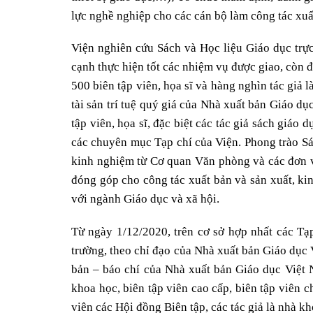
lực nghề nghiệp cho các cán bộ làm công tác xuất
Viện nghiên cứu Sách và Học liệu Giáo dục trự
cạnh thực hiện tốt các nhiệm vụ được giao, còn 
500 biên tập viên, họa sĩ và hàng nghìn tác giả 
tài sản trí tuệ quý giá của Nhà xuất bản Giáo d
tập viên, họa sĩ, đặc biệt các tác giả sách giáo 
các chuyên mục Tạp chí của Viện. Phong trào Sá
kinh nghiệm từ Cơ quan Văn phòng và các đơn vị
đóng góp cho công tác xuất bản và sản xuất, ki
với ngành Giáo dục và xã hội.
Từ ngày 1/12/2020, trên cơ sở hợp nhất các Tạ
trường, theo chỉ đạo của Nhà xuất bản Giáo dục 
bản – báo chí của Nhà xuất bản Giáo dục Việt 
khoa học, biên tập viên cao cấp, biên tập viên 
viên các Hội đồng Biên tập, các tác giả là nhà kh