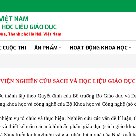
 VIỆT NAM
 HỌC LIỆU GIÁO DỤC
 Dừa, Thành phố Hà Nội, Việt Nam
C CUỘC THI
ẤN PHẨM
HOẠT ĐỘNG KHOA HỌC
VIỆN NGHIÊN CỨU SÁCH VÀ HỌC LIỆU GIÁO DỤC
ợc thành lập theo Quyết định của Bộ trưởng Bộ Giáo dục và
ộng khoa học và công nghệ của Bộ Khoa học và Công nghệ (số 
hiệm vụ tổ chức và thực hiện: Nghiên cứu các vấn đề lí luận,
c và thiết kế mẫu các mô hình ấn phẩm giáo dục (sách giáo khoa, 
giá Sáng kiến kinh nghiệm và giải pháp hiệu quả của Nhà xuất