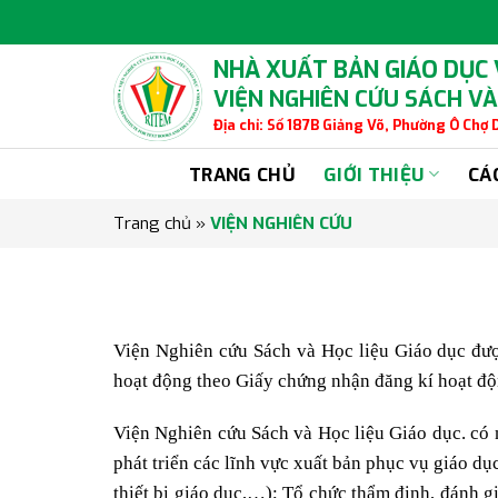
Skip
to
content
NHÀ XUẤT BẢN GIÁO DỤC
VIỆN NGHIÊN CỨU SÁCH VÀ
Địa chỉ: Số 187B Giảng Võ, Phường Ô Chợ
TRANG CHỦ
GIỚI THIỆU
CÁ
Trang chủ
»
VIỆN NGHIÊN CỨU
Viện Nghiên cứu Sách và Học liệu Giáo dục đư
hoạt động theo Giấy chứng nhận đăng kí hoạt đ
Viện Nghiên cứu Sách và Học liệu Giáo dục. có n
phát triển các lĩnh vực xuất bản phục vụ giáo dụ
thiết bị giáo dục,…); Tổ chức thẩm định, đánh 