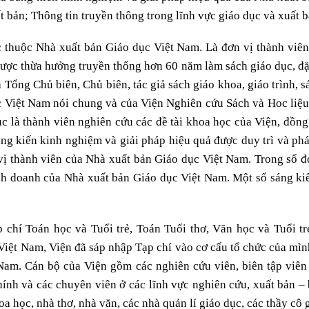
 bản; Thông tin truyền thông trong lĩnh vực giáo dục và xuất b
c thuộc Nhà xuất bản Giáo dục Việt Nam. Là đơn vị thành viê
được thừa hưởng truyền thống hơn 60 năm làm sách giáo dục, đặc
là Tổng Chủ biên, Chủ biên, tác giả sách giáo khoa, giáo trình
ục Việt Nam nói chung và của Viện Nghiên cứu Sách và Hoc liệu
dục là thành viên nghiên cứu các đề tài khoa học của Viện, đồng 
ng kiến kinh nghiệm và giải pháp hiệu quả được duy trì và ph
 thành viên của Nhà xuất bản Giáo dục Việt Nam. Trong số đó,
nh doanh của Nhà xuất bản Giáo dục Việt Nam. Một số sáng kiế
p chí Toán học và Tuổi trẻ, Toán Tuổi thơ, Văn học và Tuổi t
Việt Nam, Viện đã sáp nhập Tạp chí vào cơ cấu tổ chức của mìn
Nam. Cán bộ của Viện gồm các nghiên cứu viên, biên tập viên
chính và các chuyên viên ở các lĩnh vực nghiên cứu, xuất bản –
oa học, nhà thơ, nhà văn, các nhà quản lí giáo dục, các thầy cô 