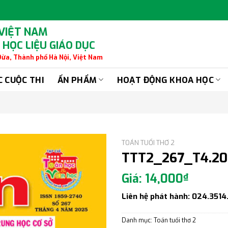
 VIỆT NAM
 HỌC LIỆU GIÁO DỤC
 Dừa, Thành phố Hà Nội, Việt Nam
C CUỘC THI
ẤN PHẨM
HOẠT ĐỘNG KHOA HỌC
TOÁN TUỔI THƠ 2
TTT2_267_T4.2
14,000
₫
Liên hệ phát hành: 024.351
Danh mục:
Toán tuổi thơ 2