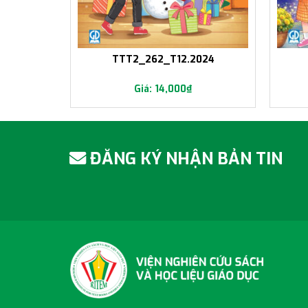
25
TTT2_262_T12.2024
14,000
₫
ĐĂNG KÝ NHẬN BẢN TIN