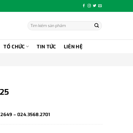
Tìm
kiếm:
TỔ CHỨC
TIN TỨC
LIÊN HỆ
025
4.2649 – 024.3568.2701