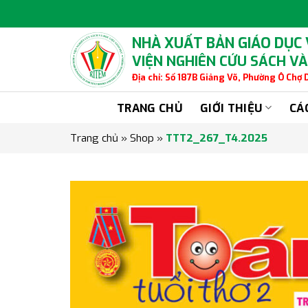
Skip
to
content
NHÀ XUẤT BẢN GIÁO DỤC
VIỆN NGHIÊN CỨU SÁCH VÀ
Địa chỉ: Số 187B Giảng Võ, Phường Ô Chợ
TRANG CHỦ
GIỚI THIỆU
CÁ
Trang chủ
»
Shop
»
TTT2_267_T4.2025