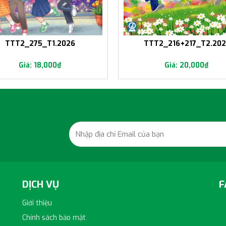
TTT2_275_T1.2026
TTT2_216+217_T2.202
18,000
₫
20,000
₫
DỊCH VỤ
F
Giới thiệu
Chính sách bảo mật