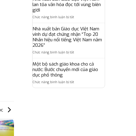
bản
dựng
lan tỏa văn hóa đọc tới vùng biên
giáo
Giáo
hệ
giới
dục,
dục
sinh
đưa
ở
Chức năng bình luận bị tắt
Việt
thái
chuẩn
Nhà
Nam
giáo
khảo
xuất
Nhà xuất bản Giáo dục Việt Nam
hoàn
dục
thí
bản
vinh dự đạt chứng nhận “Top 20
thành
số
Oxford
Giáo
chương
Nhãn hiệu nổi tiếng Việt Nam năm
toàn
đến
dục
trình
2026”
diện
gần
Việt
tập
lấy
hơn
ở
Chức năng bình luận bị tắt
Nam
huấn,
người
với
Nhà
lan
bồi
học,
người
xuất
Một bộ sách giáo khoa cho cả
tỏa
dưỡng
giáo
học
bản
văn
nước: Bước chuyển mới của giáo
sử
viên
Việt
Giáo
hóa
dục phổ thông
dụng
làm
Nam
dục
đọc
bộ
trung
ở
Chức năng bình luận bị tắt
Việt
tới
sách
tâm
Một
Nam
vùng
giáo
bộ
vinh
biên
khoa
sách
dự
giới
thống
giáo
đạt
nhất
khoa
chứng
ọc
trên
cho
nhận
phạm
cả
“Top
vi
nước:
20
toàn
Bước
Nhãn
quốc
chuyển
hiệu