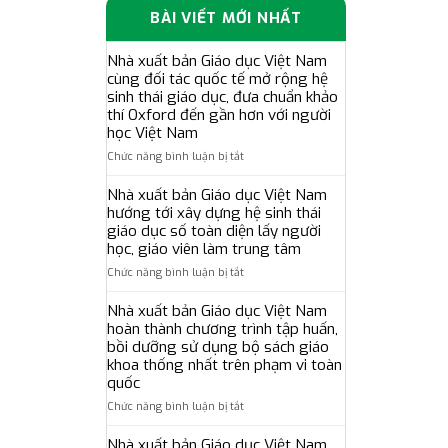
BÀI VIẾT MỚI NHẤT
Nhà xuất bản Giáo dục Việt Nam
cùng đối tác quốc tế mở rộng hệ
sinh thái giáo dục, đưa chuẩn khảo
thí Oxford đến gần hơn với người
học Việt Nam
ở
Chức năng bình luận bị tắt
Nhà
xuất
Nhà xuất bản Giáo dục Việt Nam
bản
hướng tới xây dựng hệ sinh thái
Giáo
giáo dục số toàn diện lấy người
dục
học, giáo viên làm trung tâm
Việt
ở
Chức năng bình luận bị tắt
Nam
Nhà
cùng
xuất
Nhà xuất bản Giáo dục Việt Nam
đối
bản
tác
hoàn thành chương trình tập huấn,
Giáo
quốc
bồi dưỡng sử dụng bộ sách giáo
dục
tế
khoa thống nhất trên phạm vi toàn
Việt
mở
quốc
Nam
rộng
ở
Chức năng bình luận bị tắt
hướng
hệ
Nhà
tới
sinh
xuất
xây
Nhà xuất bản Giáo dục Việt Nam
thái