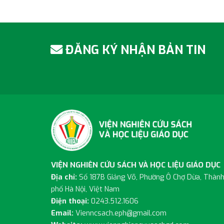
ĐĂNG KÝ NHẬN BẢN TIN
VIỆN NGHIÊN CỨU SÁCH VÀ HỌC LIỆU GIÁO DỤC
Địa chỉ:
Số 187B Giảng Võ, Phường Ô Chợ Dừa, Thàn
phố Hà Nội, Việt Nam
Điện thoại:
0243.512.1606
Email:
Vienncsach.eph@gmail.com