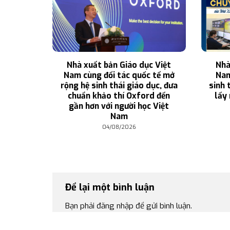
 cho cả
Nhà xuất bản Giáo dục Việt
Nhà
ới của
Nam cùng đối tác quốc tế mở
Nam
ng
rộng hệ sinh thái giáo dục, đưa
sinh 
chuẩn khảo thí Oxford đến
lấy 
gần hơn với người học Việt
Nam
04/08/2026
Để lại một bình luận
Bạn phải
đăng nhập
để gửi bình luận.