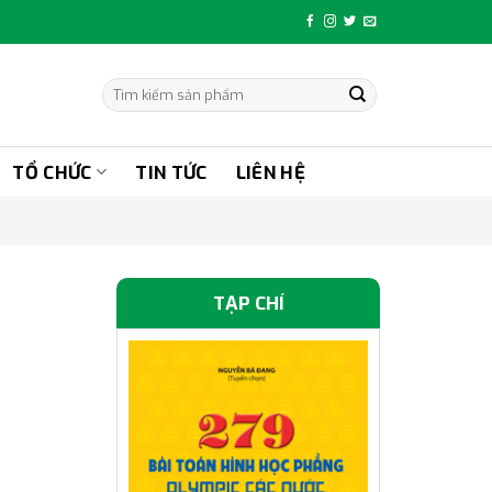
Tìm
kiếm:
TỔ CHỨC
TIN TỨC
LIÊN HỆ
TẠP CHÍ