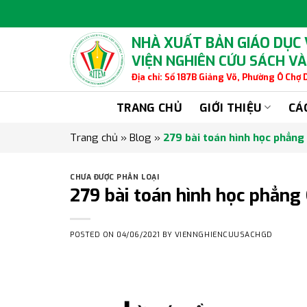
Skip
to
content
NHÀ XUẤT BẢN GIÁO DỤC
VIỆN NGHIÊN CỨU SÁCH VÀ
Địa chỉ: Số 187B Giảng Võ, Phường Ô Chợ
TRANG CHỦ
GIỚI THIỆU
CÁ
Trang chủ
»
Blog
»
279 bài toán hình học phẳng
CHƯA ĐƯỢC PHÂN LOẠI
279 bài toán hình học phẳng
POSTED ON
04/06/2021
BY
VIENNGHIENCUUSACHGD