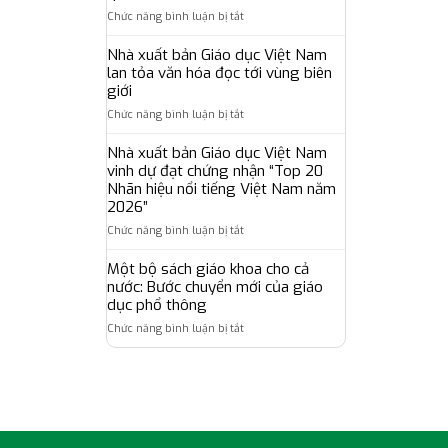
Nam
rộng
ở
Chức năng bình luận bị tắt
hướng
hệ
Nhà
tới
sinh
xuất
xây
Nhà xuất bản Giáo dục Việt Nam
thái
bản
dựng
lan tỏa văn hóa đọc tới vùng biên
giáo
Giáo
hệ
giới
dục,
dục
sinh
đưa
ở
Chức năng bình luận bị tắt
Việt
thái
chuẩn
Nhà
Nam
giáo
khảo
xuất
Nhà xuất bản Giáo dục Việt Nam
hoàn
dục
thí
bản
vinh dự đạt chứng nhận “Top 20
thành
số
Oxford
Giáo
chương
Nhãn hiệu nổi tiếng Việt Nam năm
toàn
đến
dục
trình
2026”
diện
gần
Việt
tập
lấy
hơn
ở
Chức năng bình luận bị tắt
Nam
huấn,
người
với
Nhà
lan
bồi
học,
người
xuất
Một bộ sách giáo khoa cho cả
tỏa
dưỡng
giáo
học
bản
văn
nước: Bước chuyển mới của giáo
sử
viên
Việt
Giáo
hóa
dục phổ thông
dụng
làm
Nam
dục
đọc
bộ
trung
ở
Chức năng bình luận bị tắt
Việt
tới
sách
tâm
Một
Nam
vùng
giáo
bộ
vinh
biên
khoa
sách
dự
giới
thống
giáo
đạt
nhất
khoa
chứng
trên
cho
nhận
phạm
cả