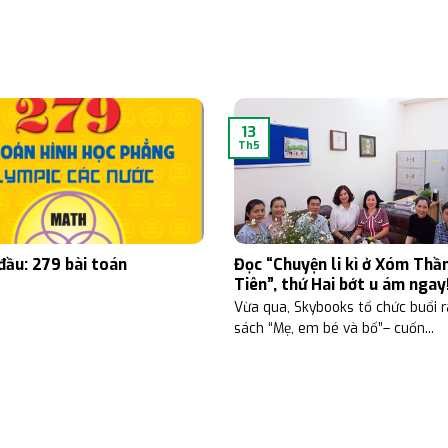
13
Th5
 đầu: 279 bài toán
Đọc “Chuyện li kì ở Xóm Thầ
Tiên”, thứ Hai bớt u ám ngay
Vừa qua, Skybooks tổ chức buổi 
sách “Mẹ, em bé và bố”– cuốn...