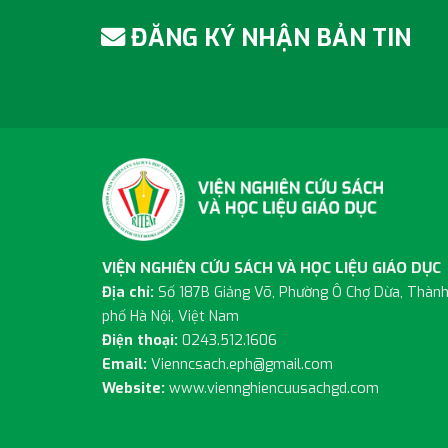
ĐĂNG KÝ NHẬN BẢN TIN
VIỆN NGHIÊN CỨU SÁCH VÀ HỌC LIỆU GIÁO DỤC
Địa chỉ:
Số 187B Giảng Võ, Phường Ô Chợ Dừa, Thàn
phố Hà Nội, Việt Nam
Điện thoại:
0243.512.1606
Email:
Vienncsach.eph@gmail.com
Website:
www.viennghiencuusachgd.com