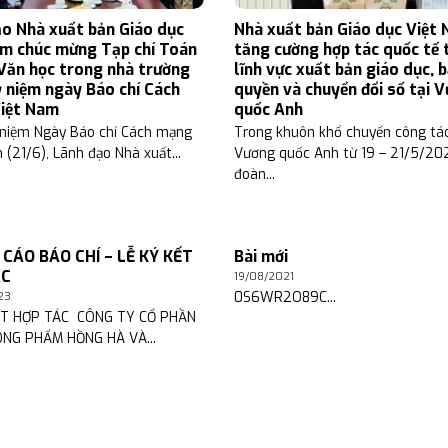
o Nhà xuất bản Giáo dục
Nhà xuất bản Giáo dục Việt
am chúc mừng Tạp chí Toán
tăng cường hợp tác quốc tế 
Văn học trong nhà trường
lĩnh vực xuất bản giáo dục, 
 niệm ngày Báo chí Cách
quyền và chuyển đổi số tại 
iệt Nam
quốc Anh
 niệm Ngày Báo chí Cách mạng
Trong khuôn khổ chuyến công tác
 (21/6), Lãnh đạo Nhà xuất...
Vương quốc Anh từ 19 – 21/5/20
đoàn...
CÁO BÁO CHÍ – LỄ KÝ KẾT
Bài mới
ÁC
19/08/2021
0S6WR2O89C...
23
ẾT HỢP TÁC CÔNG TY CỔ PHẦN
NG PHẨM HỒNG HÀ VÀ...