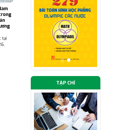
 Nam
trong
bản
Vương
 tại
26,
TẠP CHÍ