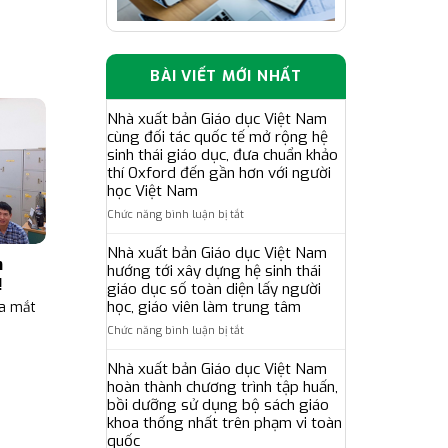
BÀI VIẾT MỚI NHẤT
Nhà xuất bản Giáo dục Việt Nam
cùng đối tác quốc tế mở rộng hệ
sinh thái giáo dục, đưa chuẩn khảo
thí Oxford đến gần hơn với người
học Việt Nam
ở
Chức năng bình luận bị tắt
Nhà
xuất
Nhà xuất bản Giáo dục Việt Nam
n
bản
hướng tới xây dựng hệ sinh thái
!
Giáo
giáo dục số toàn diện lấy người
dục
học, giáo viên làm trung tâm
ra mắt
Việt
ở
Chức năng bình luận bị tắt
Nam
Nhà
cùng
xuất
Nhà xuất bản Giáo dục Việt Nam
đối
bản
tác
hoàn thành chương trình tập huấn,
Giáo
quốc
bồi dưỡng sử dụng bộ sách giáo
dục
tế
khoa thống nhất trên phạm vi toàn
Việt
mở
quốc