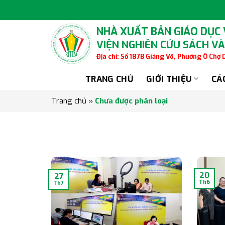
Skip
to
content
NHÀ XUẤT BẢN GIÁO DỤC
VIỆN NGHIÊN CỨU SÁCH VÀ
Địa chỉ: Số 187B Giảng Võ, Phường Ô Chợ
TRANG CHỦ
GIỚI THIỆU
CÁ
Trang chủ
»
Chưa được phân loại
20
27
Th6
Th7