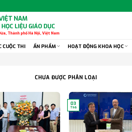
 VIỆT NAM
 HỌC LIỆU GIÁO DỤC
 Dừa, Thành phố Hà Nội, Việt Nam
C CUỘC THI
ẤN PHẨM
HOẠT ĐỘNG KHOA HỌC
CHƯA ĐƯỢC PHÂN LOẠI
03
Th6