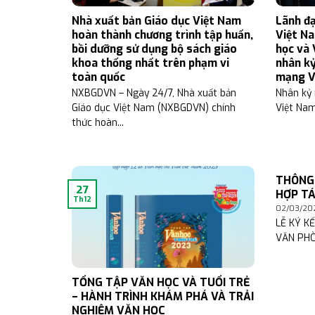
Nhà xuất bản Giáo dục Việt Nam
Lãnh đạ
hoàn thành chương trình tập huấn,
Việt N
bồi dưỡng sử dụng bộ sách giáo
học và 
khoa thống nhất trên phạm vi
nhân kỷ
toàn quốc
mạng V
NXBGDVN – Ngày 24/7, Nhà xuất bản
Nhân kỷ
Giáo dục Việt Nam (NXBGDVN) chính
Việt Nam
thức hoàn...
THÔNG 
27
HỢP T
Th12
02/03/20
LỄ KÝ K
VĂN PHÒ
TỔNG TẬP VĂN HỌC VÀ TUỔI TRẺ
– HÀNH TRÌNH KHÁM PHÁ VÀ TRẢI
NGHIỆM VĂN HỌC