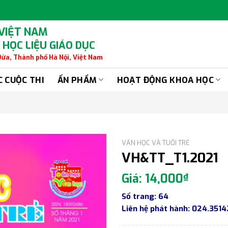
 VIỆT NAM
 HỌC LIỆU GIÁO DỤC
 Dừa, Thành phố Hà Nội, Việt Nam
C CUỘC THI
ẤN PHẨM
HOẠT ĐỘNG KHOA HỌC
VĂN HỌC VÀ TUỔI TRẺ
VH&TT_T1.2021
14,000
₫
Số trang: 64
Liên hệ phát hành: 024.351