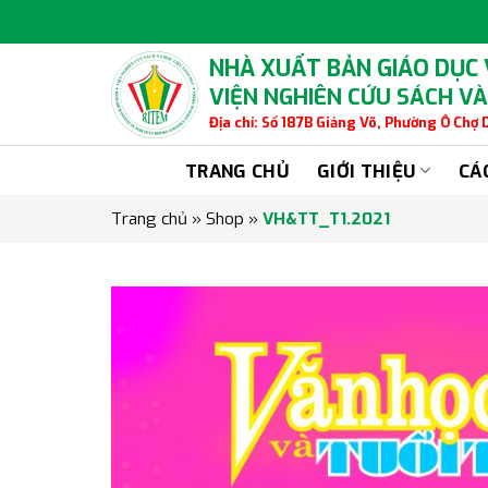
Skip
to
content
NHÀ XUẤT BẢN GIÁO DỤC
VIỆN NGHIÊN CỨU SÁCH VÀ
Địa chỉ: Số 187B Giảng Võ, Phường Ô Chợ
TRANG CHỦ
GIỚI THIỆU
CÁ
Trang chủ
»
Shop
»
VH&TT_T1.2021