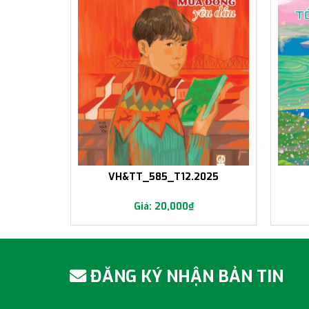
6+577
VH&TT_585_T12.2025
20,000
₫
ĐĂNG KÝ NHẬN BẢN TIN