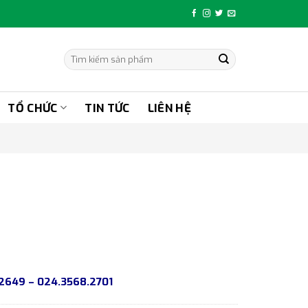
Tìm
kiếm:
TỔ CHỨC
TIN TỨC
LIÊN HỆ
42649 – 024.3568.2701