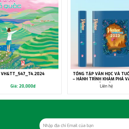
TỔNG TẬP VĂN HỌC VÀ TUỔ
VH&TT_547_T4.2024
– HÀNH TRÌNH KHÁM PHÁ V
NGHIỆM VĂN HỌC
20,000
₫
Liên hệ