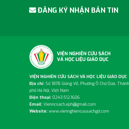
ĐĂNG KÝ NHẬN BẢN TIN
VIỆN NGHIÊN CỨU SÁCH VÀ HỌC LIỆU GIÁO DỤC
Địa chỉ:
Số 187B Giảng Võ, Phường Ô Chợ Dừa, Thàn
phố Hà Nội, Việt Nam
Điện thoại:
0243.512.1606
Email:
Vienncsach.eph@gmail.com
Website:
www.viennghiencuusachgd.com