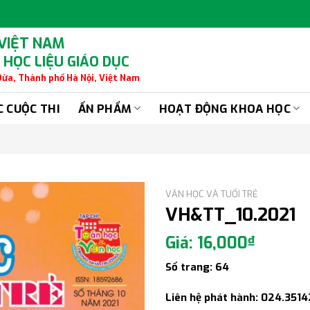
 VIỆT NAM
 HỌC LIỆU GIÁO DỤC
 Dừa, Thành phố Hà Nội, Việt Nam
C CUỘC THI
ẤN PHẨM
HOẠT ĐỘNG KHOA HỌC
VĂN HỌC VÀ TUỔI TRẺ
VH&TT_10.2021
16,000
₫
Số trang: 64
Liên hệ phát hành: 024.351