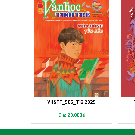
024
VH&TT_585_T12.2025
20,000
₫