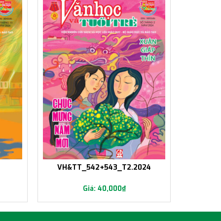
4
VH&TT_542+543_T2.2024
40,000
₫