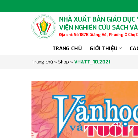
Skip
to
content
NHÀ XUẤT BẢN GIÁO DỤC
VIỆN NGHIÊN CỨU SÁCH VÀ
Địa chỉ: Số 187B Giảng Võ, Phường Ô Chợ
TRANG CHỦ
GIỚI THIỆU
CÁ
Trang chủ
»
Shop
»
VH&TT_10.2021