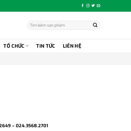
Tìm
kiếm:
TỔ CHỨC
TIN TỨC
LIÊN HỆ
42649 – 024.3568.2701