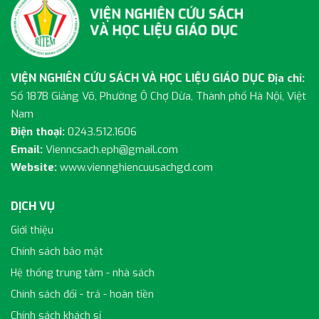
VIỆN NGHIÊN CỨU SÁCH VÀ HỌC LIỆU GIÁO DỤC
Địa chỉ:
Số 187B Giảng Võ, Phường Ô Chợ Dừa, Thành phố Hà Nội, Việt
Nam
Điện thoại:
0243.512.1606
Email:
Vienncsach.eph@gmail.com
Website:
www.viennghiencuusachgd.com
DỊCH VỤ
Giới thiệu
Chính sách bảo mật
Hệ thống trung tâm - nhà sách
Chính sách đổi - trả - hoàn tiền
Chính sách khách sỉ