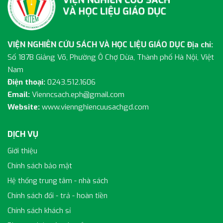
VIỆN NGHIÊN CỨU SÁCH VÀ HỌC LIỆU GIÁO DỤC
Địa chỉ:
Số 187B Giảng Võ, Phường Ô Chợ Dừa, Thành phố Hà Nội, Việt
Nam
Điện thoại:
0243.512.1606
Email:
Vienncsach.eph@gmail.com
Website:
www.viennghiencuusachgd.com
DỊCH VỤ
Giới thiệu
Chính sách bảo mật
Hệ thống trung tâm - nhà sách
Chính sách đổi - trả - hoàn tiền
Chính sách khách sỉ