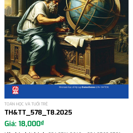
TOÁN HỌC VÀ TUỔI TRẺ
TH&TT_578_T8.2025
18,000
₫