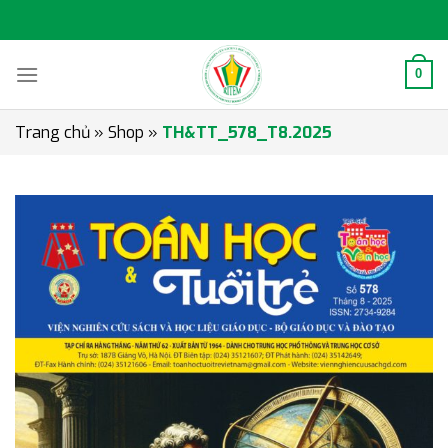
Skip
to
content
0
Trang chủ
»
Shop
»
TH&TT_578_T8.2025