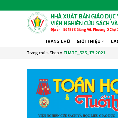
Skip
to
content
NHÀ XUẤT BẢN GIÁO DỤC
VIỆN NGHIÊN CỨU SÁCH VÀ
Địa chỉ: Số 187B Giảng Võ, Phường Ô Chợ
TRANG CHỦ
GIỚI THIỆU
CÁ
Trang chủ
»
Shop
»
TH&TT_525_T3.2021