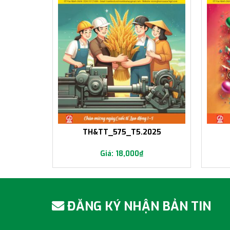
2024
TH&TT_575_T5.2025
18,000
₫
ĐĂNG KÝ NHẬN BẢN TIN