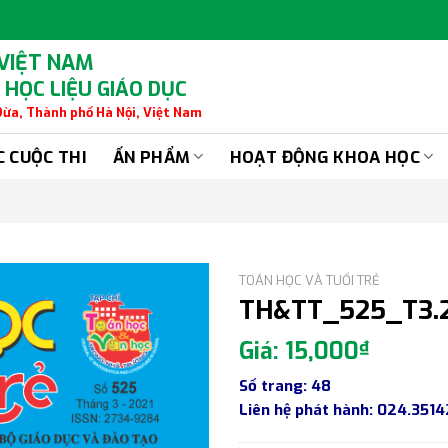
 VIỆT NAM
 HỌC LIỆU GIÁO DỤC
 Dừa, Thành phố Hà Nội, Việt Nam
C CUỘC THI
ẤN PHẨM
HOẠT ĐỘNG KHOA HỌC
TOÁN HỌC VÀ TUỔI TRẺ
TH&TT_525_T3.
15,000
₫
Số trang: 48
Liên hệ phát hành: 024.351