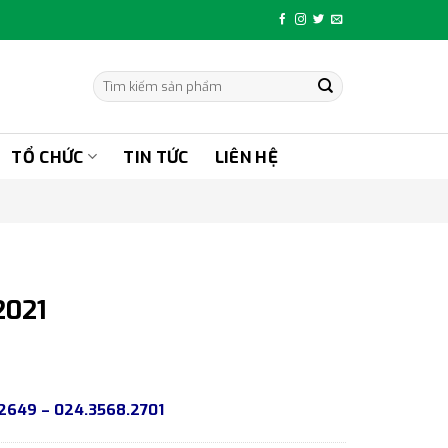
Tìm
kiếm:
TỔ CHỨC
TIN TỨC
LIÊN HỆ
2021
42649 – 024.3568.2701