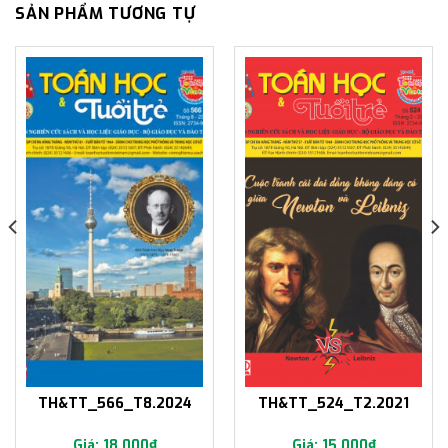
SẢN PHẨM TƯƠNG TỰ
TH&TT_566_T8.2024
TH&TT_524_T2.2021
18,000
₫
15,000
₫