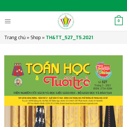
Skip
to
content
0
Trang chủ
»
Shop
»
TH&TT_527_T5.2021