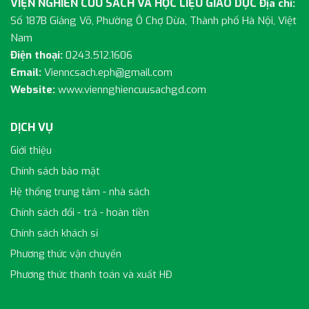
VIỆN NGHIÊN CỨU SÁCH VÀ HỌC LIỆU GIÁO DỤC
Địa chỉ:
Số 187B Giảng Võ, Phường Ô Chợ Dừa, Thành phố Hà Nội, Việt
Nam
Điện thoại:
0243.512.1606
Email:
Vienncsach.eph@gmail.com
Website:
www.viennghiencuusachgd.com
DỊCH VỤ
Giới thiệu
Chính sách bảo mật
Hệ thống trung tâm - nhà sách
Chính sách đổi - trả - hoàn tiền
Chính sách khách sỉ
Phương thức vận chuyển
Phương thức thanh toán và xuất HĐ