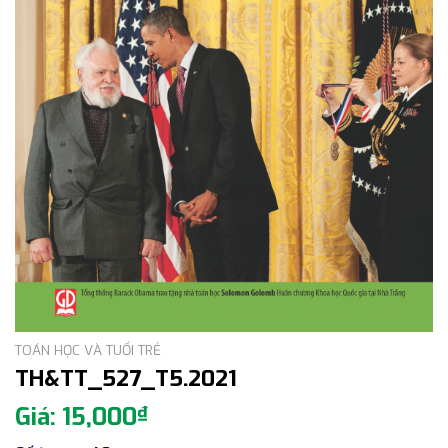
TOÁN HỌC VÀ TUỔI TRẺ
TH&TT_527_T5.2021
15,000
₫