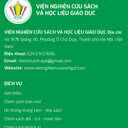
VIỆN NGHIÊN CỨU SÁCH VÀ HỌC LIỆU GIÁO DỤC
Địa chỉ:
Số 187B Giảng Võ, Phường Ô Chợ Dừa, Thành phố Hà Nội, Việt
Nam
Điện thoại:
0243.512.1606
Email:
Vienncsach.eph@gmail.com
Website:
www.viennghiencuusachgd.com
DỊCH VỤ
Giới thiệu
Chính sách bảo mật
Hệ thống trung tâm - nhà sách
Chính sách đổi - trả - hoàn tiền
Chính sách khách sỉ