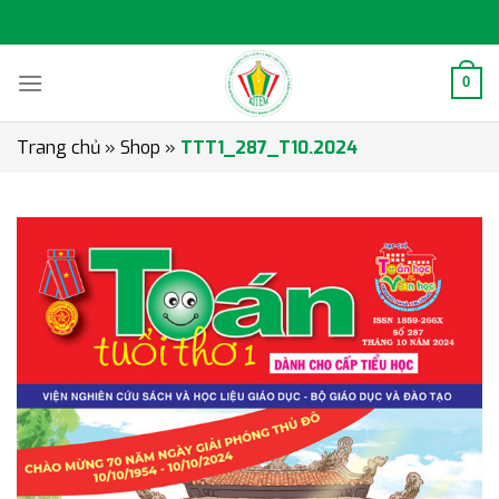
Skip
to
content
0
Trang chủ
»
Shop
»
TTT1_287_T10.2024