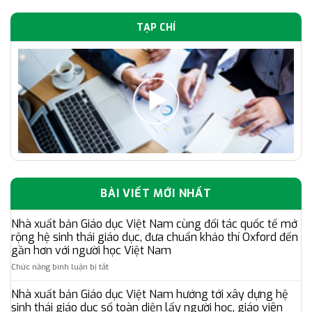
TẠP CHÍ
BÀI VIẾT MỚI NHẤT
Nhà xuất bản Giáo dục Việt Nam cùng đối tác quốc tế mở
rộng hệ sinh thái giáo dục, đưa chuẩn khảo thí Oxford đến
gần hơn với người học Việt Nam
ở
Chức năng bình luận bị tắt
Nhà
xuất
Nhà xuất bản Giáo dục Việt Nam hướng tới xây dựng hệ
bản
sinh thái giáo dục số toàn diện lấy người học, giáo viên