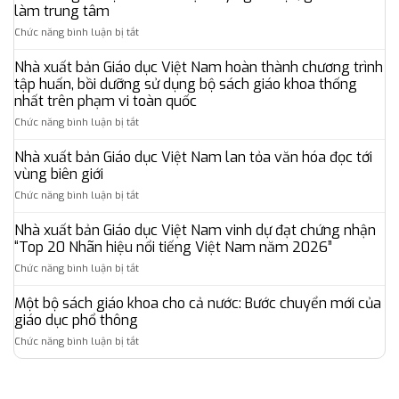
Giáo
làm trung tâm
dục
ở
Chức năng bình luận bị tắt
Việt
Nhà
Nam
xuất
cùng
Nhà xuất bản Giáo dục Việt Nam hoàn thành chương trình
bản
đối
tập huấn, bồi dưỡng sử dụng bộ sách giáo khoa thống
Giáo
tác
nhất trên phạm vi toàn quốc
dục
quốc
ở
Chức năng bình luận bị tắt
Việt
tế
Nhà
Nam
mở
xuất
hướng
rộng
Nhà xuất bản Giáo dục Việt Nam lan tỏa văn hóa đọc tới
bản
tới
hệ
vùng biên giới
Giáo
xây
sinh
ở
Chức năng bình luận bị tắt
dục
dựng
thái
Nhà
Việt
hệ
giáo
xuất
Nhà xuất bản Giáo dục Việt Nam vinh dự đạt chứng nhận
Nam
sinh
dục,
bản
hoàn
thái
“Top 20 Nhãn hiệu nổi tiếng Việt Nam năm 2026”
đưa
Giáo
thành
giáo
chuẩn
ở
Chức năng bình luận bị tắt
dục
chương
dục
khảo
Nhà
Việt
trình
số
thí
xuất
Một bộ sách giáo khoa cho cả nước: Bước chuyển mới của
Nam
tập
toàn
Oxford
bản
lan
giáo dục phổ thông
huấn,
diện
đến
Giáo
tỏa
bồi
lấy
gần
ở
Chức năng bình luận bị tắt
dục
văn
dưỡng
người
hơn
Một
Việt
hóa
sử
học,
với
bộ
Nam
đọc
dụng
giáo
người
sách
vinh
tới
bộ
viên
học