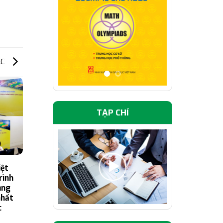
ÁC
TẠP CHÍ
iệt
Nhà xuất bản Giáo dục Việt
rình
Nam lan tỏa văn hóa đọc tới
ụng
vùng biên giới
nhất
21/07/2026
c