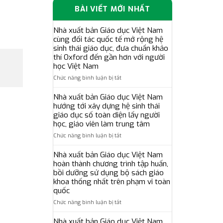
BÀI VIẾT MỚI NHẤT
Nhà xuất bản Giáo dục Việt Nam
cùng đối tác quốc tế mở rộng hệ
sinh thái giáo dục, đưa chuẩn khảo
thí Oxford đến gần hơn với người
học Việt Nam
ở
Chức năng bình luận bị tắt
Nhà
xuất
Nhà xuất bản Giáo dục Việt Nam
bản
hướng tới xây dựng hệ sinh thái
Giáo
giáo dục số toàn diện lấy người
dục
học, giáo viên làm trung tâm
Việt
ở
Chức năng bình luận bị tắt
Nam
Nhà
cùng
xuất
Nhà xuất bản Giáo dục Việt Nam
đối
bản
tác
hoàn thành chương trình tập huấn,
Giáo
quốc
bồi dưỡng sử dụng bộ sách giáo
dục
tế
khoa thống nhất trên phạm vi toàn
Việt
mở
quốc
Nam
rộng
ở
Chức năng bình luận bị tắt
hướng
hệ
Nhà
tới
sinh
xuất
xây
Nhà xuất bản Giáo dục Việt Nam
thái