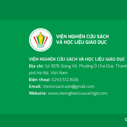
VIỆN NGHIÊN CỨU SÁCH VÀ HỌC LIỆU GIÁO DỤC
Địa chỉ:
Số 187B Giảng Võ, Phường Ô Chợ Dừa, Thàn
phố Hà Nội, Việt Nam
Điện thoại:
0243.512.1606
Email:
Vienncsach.eph@gmail.com
Website:
www.viennghiencuusachgd.com
©