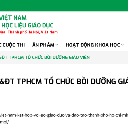
 VIỆT NAM
 HỌC LIỆU GIÁO DỤC
 Dừa, Thành phố Hà Nội, Việt Nam
C CUỘC THI
ẤN PHẨM
HOẠT ĐỘNG KHOA HỌC
ĐT TPHCM TỔ CHỨC BỒI DƯỠNG GIÁO VIÊN
&ĐT TPHCM TỔ CHỨC BỒI DƯỠNG GI
viet-nam-ket-hop-voi-so-giao-duc-va-dao-tao-thanh-pho-ho-chi-mi
-moi/