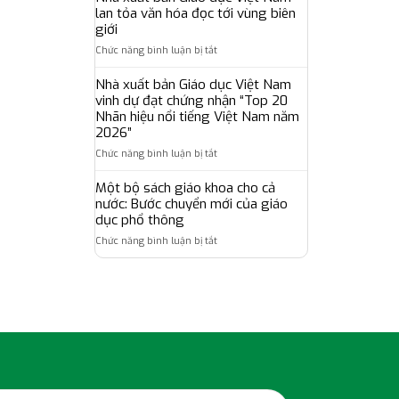
bản
dựng
lan tỏa văn hóa đọc tới vùng biên
giáo
Giáo
hệ
giới
dục,
dục
sinh
đưa
ở
Chức năng bình luận bị tắt
Việt
thái
chuẩn
Nhà
Nam
giáo
khảo
xuất
Nhà xuất bản Giáo dục Việt Nam
hoàn
dục
thí
bản
vinh dự đạt chứng nhận “Top 20
thành
số
Oxford
Giáo
chương
Nhãn hiệu nổi tiếng Việt Nam năm
toàn
đến
dục
trình
2026”
diện
gần
Việt
tập
lấy
hơn
ở
Chức năng bình luận bị tắt
Nam
huấn,
người
với
Nhà
lan
bồi
học,
người
xuất
Một bộ sách giáo khoa cho cả
tỏa
dưỡng
giáo
học
bản
văn
nước: Bước chuyển mới của giáo
sử
viên
Việt
Giáo
hóa
dục phổ thông
dụng
làm
Nam
dục
đọc
bộ
trung
ở
Chức năng bình luận bị tắt
Việt
tới
sách
tâm
Một
Nam
vùng
giáo
bộ
vinh
biên
khoa
sách
dự
giới
thống
giáo
đạt
nhất
khoa
chứng
trên
cho
nhận
phạm
cả
“Top
vi
nước:
20
toàn
Bước
Nhãn
quốc
chuyển
hiệu