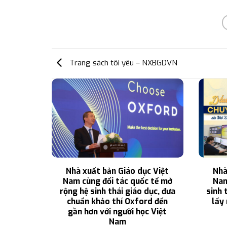
Trang sách tôi yêu – NXBGDVN
 cho cả
Nhà xuất bản Giáo dục Việt
Nhà
ới của
Nam cùng đối tác quốc tế mở
Nam
ng
rộng hệ sinh thái giáo dục, đưa
sinh 
chuẩn khảo thí Oxford đến
lấy 
gần hơn với người học Việt
Nam