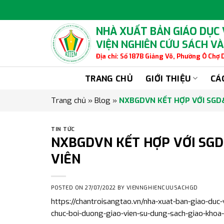
Skip
to
content
NHÀ XUẤT BẢN GIÁO DỤC
VIỆN NGHIÊN CỨU SÁCH VÀ
Địa chỉ: Số 187B Giảng Võ, Phường Ô Chợ
TRANG CHỦ
GIỚI THIỆU
CÁ
Trang chủ
»
Blog
»
NXBGDVN KẾT HỢP VỚI SGD&
TIN TỨC
NXBGDVN KẾT HỢP VỚI SGD
VIÊN
POSTED ON
27/07/2022
BY
VIENNGHIENCUUSACHGD
https://chantroisangtao.vn/nha-xuat-ban-giao-duc-
chuc-boi-duong-giao-vien-su-dung-sach-giao-khoa