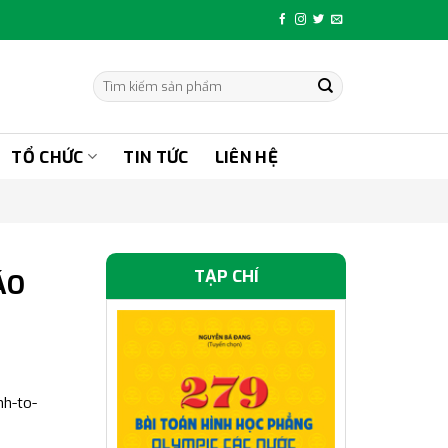
Tìm
kiếm:
TỔ CHỨC
TIN TỨC
LIÊN HỆ
TẠP CHÍ
ÁO
nh-to-