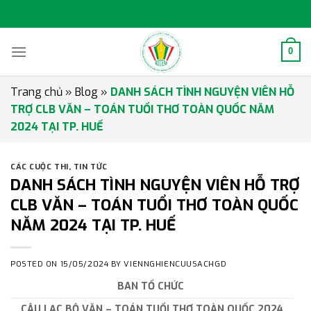
Skip
to
content
0
Trang chủ
»
Blog
»
DANH SÁCH TÌNH NGUYỆN VIÊN HỖ
TRỢ CLB VĂN – TOÁN TUỔI THƠ TOÀN QUỐC NĂM
2024 TẠI TP. HUẾ
CÁC CUỘC THI
,
TIN TỨC
DANH SÁCH TÌNH NGUYỆN VIÊN HỖ TRỢ
CLB VĂN – TOÁN TUỔI THƠ TOÀN QUỐC
NĂM 2024 TẠI TP. HUẾ
POSTED ON
15/05/2024
BY
VIENNGHIENCUUSACHGD
BAN TỔ CHỨC
CÂU LẠC BỘ VĂN – TOÁN TUỔI THƠ TOÀN QUỐC 2024