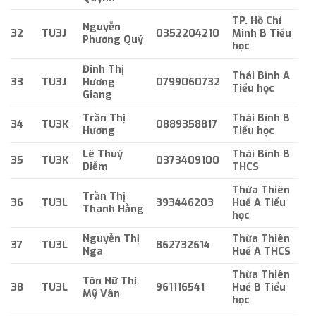
TP. Hồ Chí
Nguyễn
32
TU3J
0352204210
Minh B Tiểu
Phương Quý
học
Đinh Thị
Thái Bình A
33
TU3J
Hương
0799060732
Tiểu học
Giang
Trần Thị
Thái Bình B
34
TU3K
0889358817
Hương
Tiểu học
Lê Thuỳ
Thái Bình B
35
TU3K
0373409100
Diễm
THCS
Thừa Thiên
Trần Thị
36
TU3L
393446203
Huế A Tiểu
Thanh Hằng
học
Nguyễn Thị
Thừa Thiên
37
TU3L
862732614
Nga
Huế A THCS
Thừa Thiên
Tôn Nữ Thị
38
TU3L
961116541
Huế B Tiểu
Mỹ Vân
học