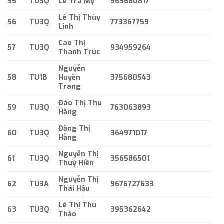
55
TU3Q
Lê Trà My
965680817
Lê Thị Thùy
56
TU3Q
773367759
Linh
Cao Thị
57
TU3Q
934959264
Thanh Trúc
Nguyễn
58
TU1B
Huyền
375680543
Trang
Đào Thị Thu
59
TU3Q
763063893
Hằng
Đặng Thị
60
TU3Q
364971017
Hằng
Nguyễn Thị
61
TU3Q
356586501
Thuý Hiền
Nguyễn Thị
62
TU3A
9676727633
Thái Hậu
Lê Thị Thu
63
TU3Q
395362642
Thảo