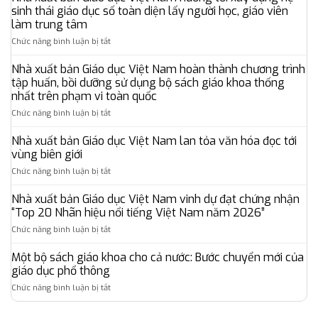
bản
sinh thái giáo dục số toàn diện lấy người học, giáo viên
Giáo
làm trung tâm
dục
ở
Chức năng bình luận bị tắt
Việt
Nhà
Nam
xuất
cùng
Nhà xuất bản Giáo dục Việt Nam hoàn thành chương trình
bản
đối
tập huấn, bồi dưỡng sử dụng bộ sách giáo khoa thống
Giáo
tác
nhất trên phạm vi toàn quốc
dục
quốc
ở
Chức năng bình luận bị tắt
Việt
tế
Nhà
Nam
mở
xuất
hướng
rộng
Nhà xuất bản Giáo dục Việt Nam lan tỏa văn hóa đọc tới
bản
tới
hệ
vùng biên giới
Giáo
xây
sinh
ở
Chức năng bình luận bị tắt
dục
dựng
thái
Nhà
Việt
hệ
giáo
xuất
Nhà xuất bản Giáo dục Việt Nam vinh dự đạt chứng nhận
Nam
sinh
dục,
bản
hoàn
thái
“Top 20 Nhãn hiệu nổi tiếng Việt Nam năm 2026”
đưa
Giáo
thành
giáo
chuẩn
ở
Chức năng bình luận bị tắt
dục
chương
dục
khảo
Nhà
Việt
trình
số
thí
xuất
Một bộ sách giáo khoa cho cả nước: Bước chuyển mới của
Nam
tập
toàn
Oxford
bản
lan
giáo dục phổ thông
huấn,
diện
đến
Giáo
tỏa
bồi
lấy
gần
ở
Chức năng bình luận bị tắt
dục
văn
dưỡng
người
hơn
Một
Việt
hóa
sử
học,
với
bộ
Nam
đọc
dụng