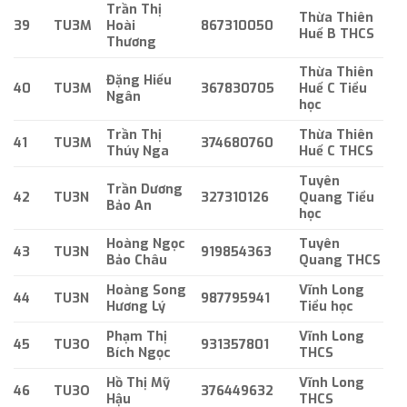
Trần Thị
Thừa Thiên
39
TU3M
Hoài
867310050
Huế B THCS
Thương
Thừa Thiên
Đặng Hiếu
40
TU3M
367830705
Huế C Tiểu
Ngân
học
Trần Thị
Thừa Thiên
41
TU3M
374680760
Thúy Nga
Huế C THCS
Tuyên
Trần Dương
42
TU3N
327310126
Quang Tiểu
Bảo An
học
Hoàng Ngọc
Tuyên
43
TU3N
919854363
Bảo Châu
Quang THCS
Hoàng Song
Vĩnh Long
44
TU3N
987795941
Hương Lý
Tiểu học
Phạm Thị
Vĩnh Long
45
TU3O
931357801
Bích Ngọc
THCS
Hồ Thị Mỹ
Vĩnh Long
46
TU3O
376449632
Hậu
THCS