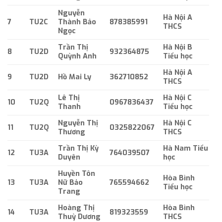
Nguyễn
Hà Nội A
7
TU2C
Thành Bảo
878385991
THCS
Ngọc
Trần Thị
Hà Nội B
8
TU2D
932364875
Quỳnh Anh
Tiểu học
Hà Nội A
9
TU2D
Hồ Mai Ly
362710852
THCS
Lê Thị
Hà Nội C
10
TU2Q
0967836437
Thanh
Tiểu học
Nguyễn Thị
Hà Nội C
11
TU2Q
0325822067
Thương
THCS
Trần Thị Kỳ
Hà Nam Tiểu
12
TU3A
764039507
Duyên
học
Huyền Tôn
Hòa Bình
13
TU3A
Nữ Bảo
765594662
Tiểu học
Trang
Hoàng Thị
Hòa Bình
14
TU3A
819323559
Thuỳ Dương
THCS