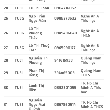
Anh Thuỳ
Tiểu học
24
TU3F
Lê Thị Loan
0904716052
Ngô Trần
Nghệ An A
25
TU3G
0985273532
Ngọc Mẫn
Tiểu học
Lữ Thị
Nghệ An A
26
TU3G
Phương
0949496048
THCS
Thảo
Lê Thị Thuỷ
Nghệ An B
27
TU3G
0965990177
Tiên
Tiểu học
Nguyễn Thị
Quảng Nam
28
TU3I
941615933
Phương
Tiểu học
Phan Thị
Quảng Nam
29
TU3I
394465003
Hồng
THCS
TP. Hồ Chí
Lành Thị
30
TU3I
0332301055
Minh A Tiểu
Hiền
học
Nguyễn
TP. Hồ Chí
31
TU3J
Ngọc Mai
0867860514
Minh A THCS
Quỳnh