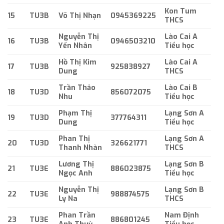
Kon Tum
15
TU3B
Võ Thị Nhạn
0945369225
THCS
Nguyễn Thị
Lào Cai A
16
TU3B
0946503210
Yến Nhân
Tiểu học
Hồ Thị Kim
Lào Cai A
17
TU3B
925838927
Dung
THCS
Trần Thảo
Lào Cai B
18
TU3D
856072075
Nhu
Tiểu học
Phạm Thị
Lạng Sơn A
19
TU3D
377764311
Dung
Tiểu học
Phan Thị
Lạng Sơn A
20
TU3D
326621771
Thanh Nhàn
THCS
Lương Thị
Lạng Sơn B
21
TU3E
886023875
Ngọc Anh
Tiểu học
Nguyễn Thị
Lạng Sơn B
22
TU3E
988874575
Ly Na
THCS
Phan Trần
Nam Định
23
TU3E
886801245