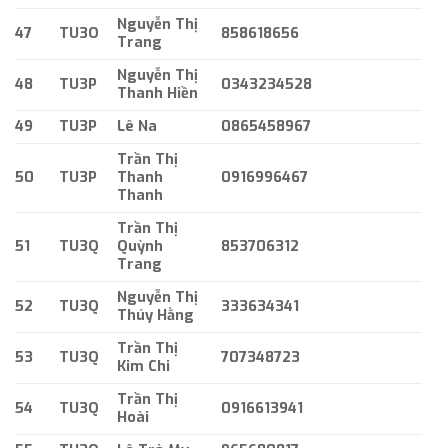
Nguyễn Thị
47
TU3O
858618656
Trang
Nguyễn Thị
48
TU3P
0343234528
Thanh Hiền
49
TU3P
Lê Na
0865458967
Trần Thị
50
TU3P
Thanh
0916996467
Thanh
Trần Thị
51
TU3Q
Quỳnh
853706312
Trang
Nguyễn Thị
52
TU3Q
333634341
Thúy Hằng
Trần Thị
53
TU3Q
707348723
Kim Chi
Trần Thị
54
TU3Q
0916613941
Hoài