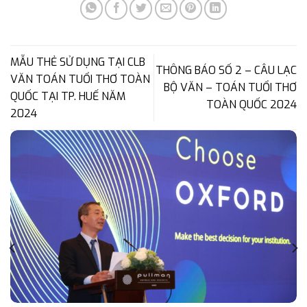
MẪU THẺ SỬ DỤNG TẠI CLB
THÔNG BÁO SỐ 2 – CÂU LẠC
VĂN TOÁN TUỔI THƠ TOÀN
BỘ VĂN – TOÁN TUỔI THƠ
QUỐC TẠI TP. HUẾ NĂM
TOÀN QUỐC 2024
2024