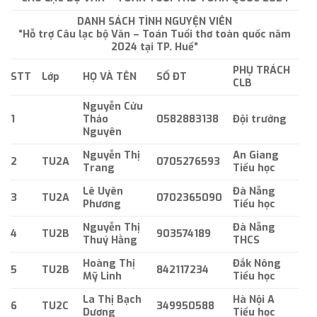
DANH SÁCH TÌNH NGUYỆN VIÊN
“Hỗ trợ Câu lạc bộ Văn – Toán Tuổi thơ toàn quốc năm
2024 tại TP. Huế”
PHỤ TRÁCH
STT
Lớp
HỌ VÀ TÊN
SỐ ĐT
CLB
Nguyễn Cửu
1
Thảo
0582883138
Đội trưởng
Nguyên
Nguyễn Thị
An Giang
2
TU2A
0705276593
Trang
Tiểu học
Lê Uyên
Đà Nẵng
3
TU2A
0702365090
Phương
Tiểu học
Nguyễn Thị
Đà Nẵng
4
TU2B
903574189
Thuý Hằng
THCS
Hoàng Thị
Đắk Nông
5
TU2B
842117234
Mỹ Linh
Tiểu học
La Thị Bạch
Hà Nội A
6
TU2C
349950588
Dương
Tiểu học