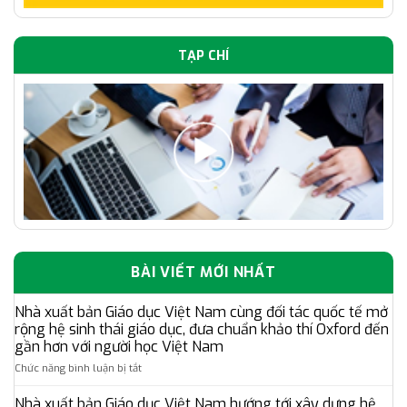
TẠP CHÍ
BÀI VIẾT MỚI NHẤT
Nhà xuất bản Giáo dục Việt Nam cùng đối tác quốc tế mở
rộng hệ sinh thái giáo dục, đưa chuẩn khảo thí Oxford đến
gần hơn với người học Việt Nam
ở
Chức năng bình luận bị tắt
Nhà
xuất
Nhà xuất bản Giáo dục Việt Nam hướng tới xây dựng hệ